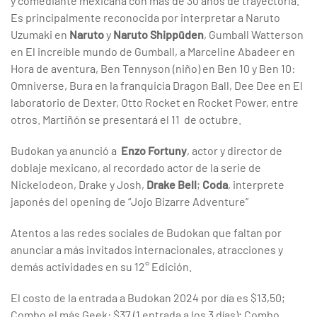
y comediante mexicana con más de 30 años de trayectoria.
Es principalmente reconocida por interpretar a Naruto
Uzumaki en
Naruto
y
Naruto Shippūden
, Gumball Watterson
en El increíble mundo de Gumball, a Marceline Abadeer en
Hora de aventura, Ben Tennyson (niño) en Ben 10 y Ben 10:
Omniverse, Bura en la franquicia Dragon Ball, Dee Dee en El
laboratorio de Dexter, Otto Rocket en Rocket Power, entre
otros. Martiñón se presentará el 11 de octubre.
Budokan ya anunció a
Enzo Fortuny
, actor y director de
doblaje mexicano, al recordado actor de la serie de
Nickelodeon, Drake y Josh,
Drake Bell
;
Coda
, interprete
japonés del opening de “Jojo Bizarre Adventure”
Atentos a las redes sociales de Budokan que faltan por
anunciar a más invitados internacionales, atracciones y
demás actividades en su 12° Edición.
El costo de la entrada a Budokan 2024 por día es $13,50;
Combo el más Geek: $37 (1 entrada a los 3 días); Combo