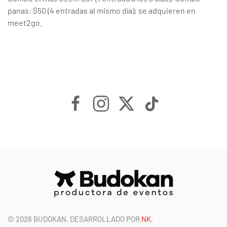
panas: $50 (4 entradas al mismo día); se adquieren en
meet2go.
©
2026
BUDOKAN. DESARROLLADO POR
NK
.